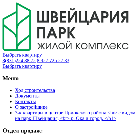
Выбрать квартиру
8(831)224 88 72
8 927 725 27 33
Выбрать квартиру
Меню
Ход строительства
Документы
Контакты
О застройщике
3-к квартиры в центре Приокского района <br> с видом
на парк Швейцария, <br> р. Ока и город. </h1>
Отдел продаж: