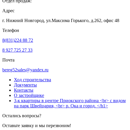
Отдел продаж:
Адрес
г. Нижний Новгород, ул.Максима Горького,
д.262, офис 48
Телефон
8(831)224 88 72
8 927 725 27 33
Почта
bereg52sales@yandex.ru
Ход строительства
Документы
Контакты
О застройщике
3-к квартиры в центре Приокского района <br> с видом
на парк Швейцария, <br> р. Ока и город. </h1>
Остались вопросы?
Оставьте заявку и мы перезвоним!