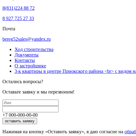
8(831)224 88 72
8 927 725 27 33
Почта
bereg52sales@yandex.ru
Ход строительства
Документы
Контакты
О застройщике
3-к квартиры в центре Приокского района <br> с видом н
Остались вопросы?
Оставьте заявку и мы перезвоним!
+7
000
-
000
-
00
-
00
оставить заявку
Нажимая на кнопку «Оставить заявку», я даю согласие на
обра