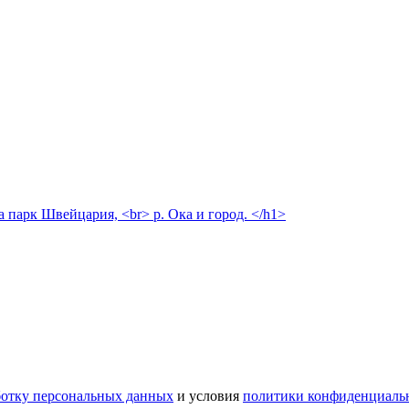
а парк Швейцария, <br> р. Ока и город. </h1>
ботку персональных данных
и условия
политики конфиденциаль