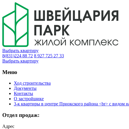
Выбрать квартиру
8(831)224 88 72
8 927 725 27 33
Выбрать квартиру
Меню
Ход строительства
Документы
Контакты
О застройщике
3-к квартиры в центре Приокского района <br> с видом н
Отдел продаж:
Адрес