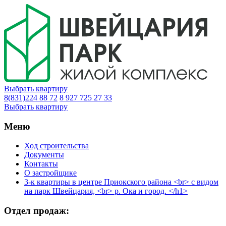
Выбрать квартиру
8(831)224 88 72
8 927 725 27 33
Выбрать квартиру
Меню
Ход строительства
Документы
Контакты
О застройщике
3-к квартиры в центре Приокского района <br> с видом
на парк Швейцария, <br> р. Ока и город. </h1>
Отдел продаж: