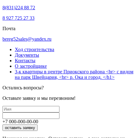
8(831)224 88 72
8 927 725 27 33
Почта
bereg52sales@yandex.ru
Ход строительства
Документы
Контакты
О застройщике
3-к квартиры в центре Приокского района <br> с видом
на парк Швейцария, <br> р. Ока и город. </h1>
Остались вопросы?
Оставьте заявку и мы перезвоним!
+7
000
-
000
-
00
-
00
оставить заявку