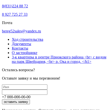
8(831)224 88 72
8 927 725 27 33
Почта
bereg52sales@yandex.ru
Ход строительства
Документы
Контакты
О застройщике
3-к квартиры в центре Приокского района <br> с видом
на парк Швейцария, <br> р. Ока и город. </h1>
Остались вопросы?
Оставьте заявку и мы перезвоним!
+7
000
-
000
-
00
-
00
оставить заявку