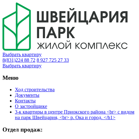
Выбрать квартиру
8(831)224 88 72
8 927 725 27 33
Выбрать квартиру
Меню
Ход строительства
Документы
Контакты
О застройщике
3-к квартиры в центре Приокского района <br> с видом
на парк Швейцария, <br> р. Ока и город. </h1>
Отдел продаж: