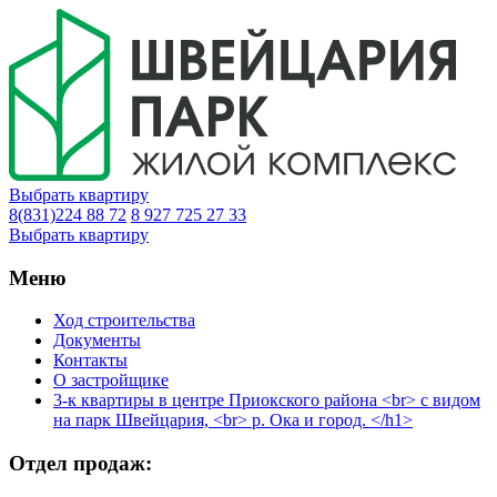
Выбрать квартиру
8(831)224 88 72
8 927 725 27 33
Выбрать квартиру
Меню
Ход строительства
Документы
Контакты
О застройщике
3-к квартиры в центре Приокского района <br> с видом
на парк Швейцария, <br> р. Ока и город. </h1>
Отдел продаж: