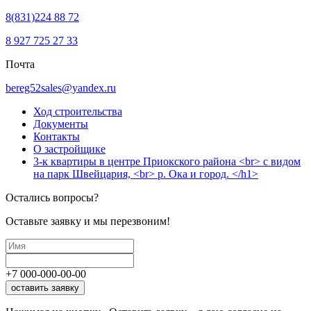
8(831)224 88 72
8 927 725 27 33
Почта
bereg52sales@yandex.ru
Ход строительства
Документы
Контакты
О застройщике
3-к квартиры в центре Приокского района <br> с видом
на парк Швейцария, <br> р. Ока и город. </h1>
Остались вопросы?
Оставьте заявку и мы перезвоним!
+7
000
-
000
-
00
-
00
оставить заявку