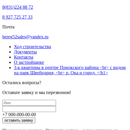
8(831)224 88 72
8 927 725 27 33
Почта
bereg52sales@yandex.ru
Ход строительства
Документы
Контакты
О застройщике
3-к квартиры в центре Приокского района <br> с видом
на парк Швейцария, <br> р. Ока и город. </h1>
Остались вопросы?
Оставьте заявку и мы перезвоним!
+7
000
-
000
-
00
-
00
оставить заявку