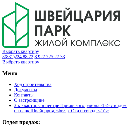
Выбрать квартиру
8(831)224 88 72
8 927 725 27 33
Выбрать квартиру
Меню
Ход строительства
Документы
Контакты
О застройщике
3-к квартиры в центре Приокского района <br> с видом
на парк Швейцария, <br> р. Ока и город. </h1>
Отдел продаж: