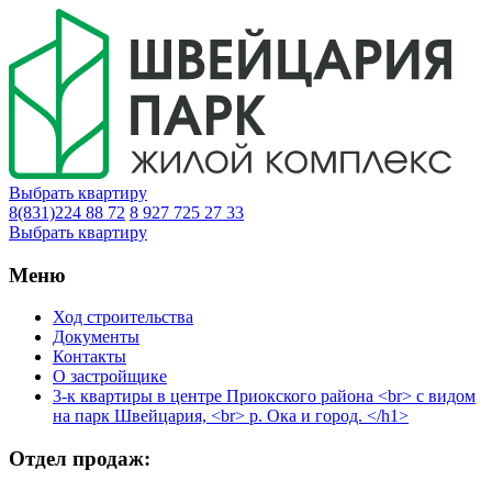
Выбрать квартиру
8(831)224 88 72
8 927 725 27 33
Выбрать квартиру
Меню
Ход строительства
Документы
Контакты
О застройщике
3-к квартиры в центре Приокского района <br> с видом
на парк Швейцария, <br> р. Ока и город. </h1>
Отдел продаж: