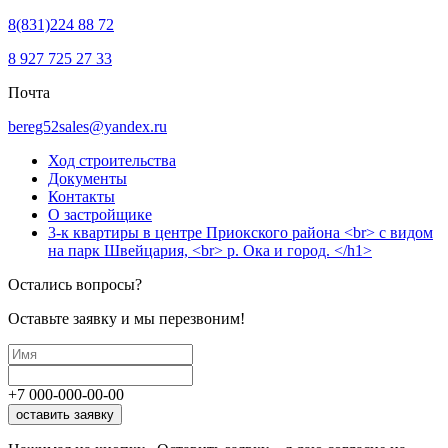
8(831)224 88 72
8 927 725 27 33
Почта
bereg52sales@yandex.ru
Ход строительства
Документы
Контакты
О застройщике
3-к квартиры в центре Приокского района <br> с видом
на парк Швейцария, <br> р. Ока и город. </h1>
Остались вопросы?
Оставьте заявку и мы перезвоним!
+7
000
-
000
-
00
-
00
оставить заявку