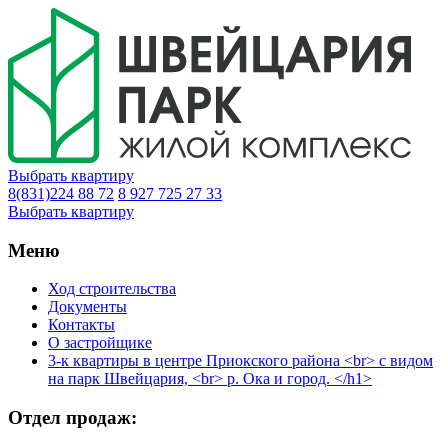
Выбрать квартиру
8(831)224 88 72
8 927 725 27 33
Выбрать квартиру
Меню
Ход строительства
Документы
Контакты
О застройщике
3-к квартиры в центре Приокского района <br> с видом
на парк Швейцария, <br> р. Ока и город. </h1>
Отдел продаж: