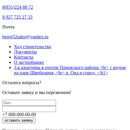
8(831)224 88 72
8 927 725 27 33
Почта
bereg52sales@yandex.ru
Ход строительства
Документы
Контакты
О застройщике
3-к квартиры в центре Приокского района <br> с видом
на парк Швейцария, <br> р. Ока и город. </h1>
Остались вопросы?
Оставьте заявку и мы перезвоним!
+7
000
-
000
-
00
-
00
оставить заявку