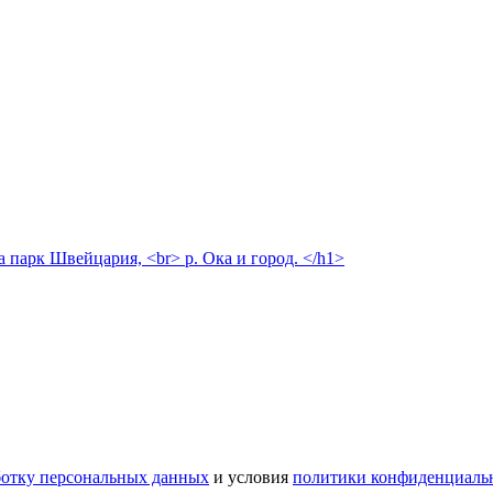
а парк Швейцария, <br> р. Ока и город. </h1>
ботку персональных данных
и условия
политики конфиденциаль