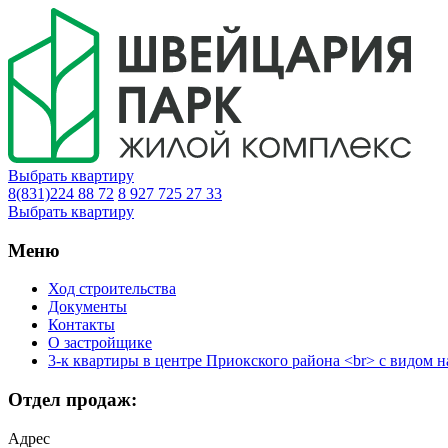
Выбрать квартиру
8(831)224 88 72
8 927 725 27 33
Выбрать квартиру
Меню
Ход строительства
Документы
Контакты
О застройщике
3-к квартиры в центре Приокского района <br> с видом н
Отдел продаж:
Адрес