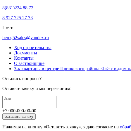
8(831)224 88 72
8 927 725 27 33
Почта
bereg52sales@yandex.ru
Ход строительства
Документы
Контакты
О застройщике
3-к квартиры в центре Приокского района <br> с видом н
Остались вопросы?
Оставьте заявку и мы перезвоним!
+7
000
-
000
-
00
-
00
оставить заявку
Нажимая на кнопку «Оставить заявку», я даю согласие на
обра