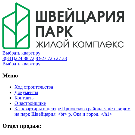
Выбрать квартиру
8(831)224 88 72
8 927 725 27 33
Выбрать квартиру
Меню
Ход строительства
Документы
Контакты
О застройщике
3-к квартиры в центре Приокского района <br> с видом
на парк Швейцария, <br> р. Ока и город. </h1>
Отдел продаж: