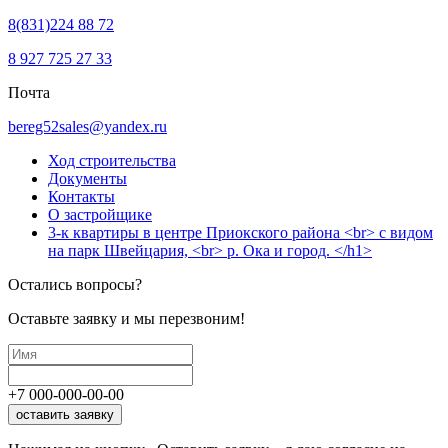
8(831)224 88 72
8 927 725 27 33
Почта
bereg52sales@yandex.ru
Ход строительства
Документы
Контакты
О застройщике
3-к квартиры в центре Приокского района <br> с видом
на парк Швейцария, <br> р. Ока и город. </h1>
Остались вопросы?
Оставьте заявку и мы перезвоним!
+7
000
-
000
-
00
-
00
оставить заявку