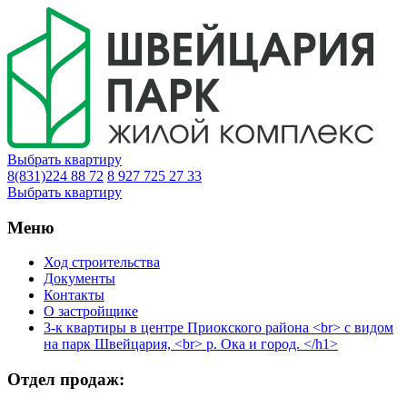
Выбрать квартиру
8(831)224 88 72
8 927 725 27 33
Выбрать квартиру
Меню
Ход строительства
Документы
Контакты
О застройщике
3-к квартиры в центре Приокского района <br> с видом
на парк Швейцария, <br> р. Ока и город. </h1>
Отдел продаж: