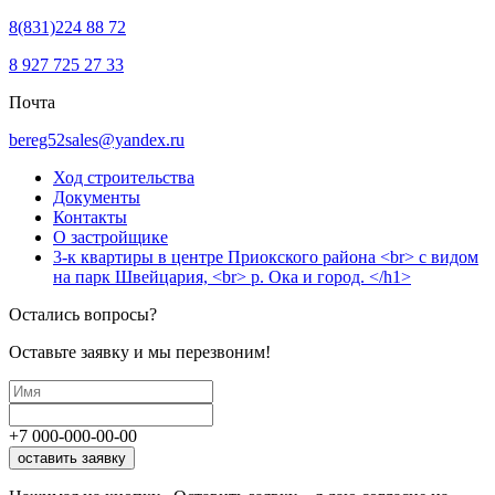
8(831)224 88 72
8 927 725 27 33
Почта
bereg52sales@yandex.ru
Ход строительства
Документы
Контакты
О застройщике
3-к квартиры в центре Приокского района <br> с видом
на парк Швейцария, <br> р. Ока и город. </h1>
Остались вопросы?
Оставьте заявку и мы перезвоним!
+7
000
-
000
-
00
-
00
оставить заявку