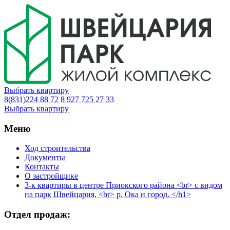
Выбрать квартиру
8(831)224 88 72
8 927 725 27 33
Выбрать квартиру
Меню
Ход строительства
Документы
Контакты
О застройщике
3-к квартиры в центре Приокского района <br> с видом
на парк Швейцария, <br> р. Ока и город. </h1>
Отдел продаж: