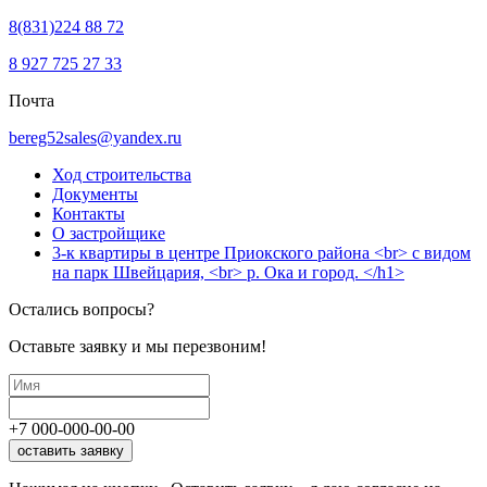
8(831)224 88 72
8 927 725 27 33
Почта
bereg52sales@yandex.ru
Ход строительства
Документы
Контакты
О застройщике
3-к квартиры в центре Приокского района <br> с видом
на парк Швейцария, <br> р. Ока и город. </h1>
Остались вопросы?
Оставьте заявку и мы перезвоним!
+7
000
-
000
-
00
-
00
оставить заявку