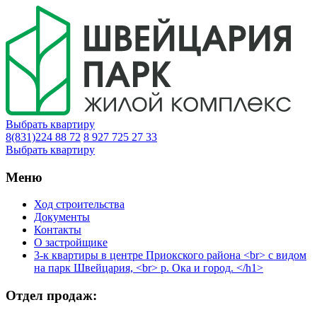
Выбрать квартиру
8(831)224 88 72
8 927 725 27 33
Выбрать квартиру
Меню
Ход строительства
Документы
Контакты
О застройщике
3-к квартиры в центре Приокского района <br> с видом
на парк Швейцария, <br> р. Ока и город. </h1>
Отдел продаж: