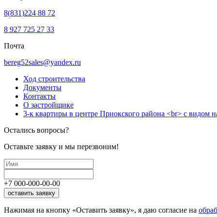
8(831)224 88 72
8 927 725 27 33
Почта
bereg52sales@yandex.ru
Ход строительства
Документы
Контакты
О застройщике
3-к квартиры в центре Приокского района <br> с видом н
Остались вопросы?
Оставьте заявку и мы перезвоним!
+7
000
-
000
-
00
-
00
оставить заявку
Нажимая на кнопку «Оставить заявку», я даю согласие на
обра