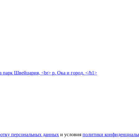
а парк Швейцария, <br> р. Ока и город. </h1>
ботку персональных данных
и условия
политики конфиденциаль