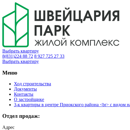
Выбрать квартиру
8(831)224 88 72
8 927 725 27 33
Выбрать квартиру
Меню
Ход строительства
Документы
Контакты
О застройщике
3-к квартиры в центре Приокского района <br> с видом н
Отдел продаж:
Адрес