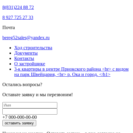
8(831)224 88 72
8 927 725 27 33
Почта
bereg52sales@yandex.ru
Ход строительства
Документы
Контакты
О застройщике
3-к квартиры в центре Приокского района <br> с видом
на парк Швейцария, <br> р. Ока и город. </h1>
Остались вопросы?
Оставьте заявку и мы перезвоним!
+7
000
-
000
-
00
-
00
оставить заявку