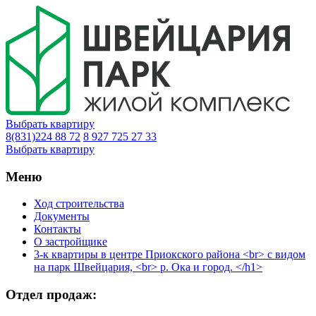
Выбрать квартиру
8(831)224 88 72
8 927 725 27 33
Выбрать квартиру
Меню
Ход строительства
Документы
Контакты
О застройщике
3-к квартиры в центре Приокского района <br> с видом
на парк Швейцария, <br> р. Ока и город. </h1>
Отдел продаж: