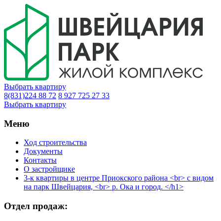
Выбрать квартиру
8(831)224 88 72
8 927 725 27 33
Выбрать квартиру
Меню
Ход строительства
Документы
Контакты
О застройщике
3-к квартиры в центре Приокского района <br> с видом
на парк Швейцария, <br> р. Ока и город. </h1>
Отдел продаж: