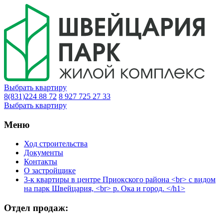
Выбрать квартиру
8(831)224 88 72
8 927 725 27 33
Выбрать квартиру
Меню
Ход строительства
Документы
Контакты
О застройщике
3-к квартиры в центре Приокского района <br> с видом
на парк Швейцария, <br> р. Ока и город. </h1>
Отдел продаж: