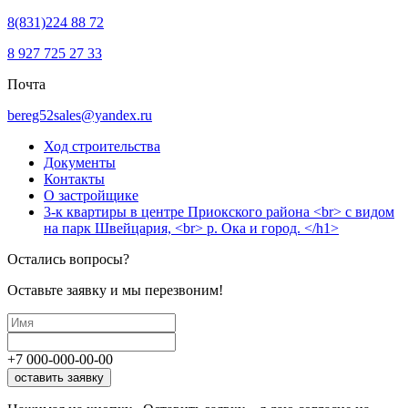
8(831)224 88 72
8 927 725 27 33
Почта
bereg52sales@yandex.ru
Ход строительства
Документы
Контакты
О застройщике
3-к квартиры в центре Приокского района <br> с видом
на парк Швейцария, <br> р. Ока и город. </h1>
Остались вопросы?
Оставьте заявку и мы перезвоним!
+7
000
-
000
-
00
-
00
оставить заявку