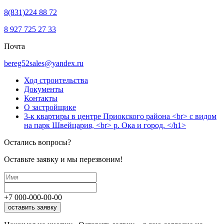
8(831)224 88 72
8 927 725 27 33
Почта
bereg52sales@yandex.ru
Ход строительства
Документы
Контакты
О застройщике
3-к квартиры в центре Приокского района <br> с видом
на парк Швейцария, <br> р. Ока и город. </h1>
Остались вопросы?
Оставьте заявку и мы перезвоним!
+7
000
-
000
-
00
-
00
оставить заявку