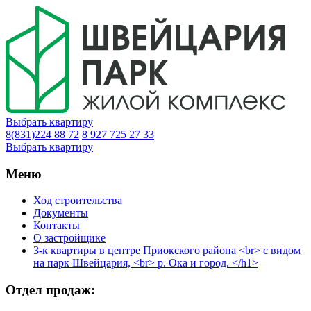
Выбрать квартиру
8(831)224 88 72
8 927 725 27 33
Выбрать квартиру
Меню
Ход строительства
Документы
Контакты
О застройщике
3-к квартиры в центре Приокского района <br> с видом
на парк Швейцария, <br> р. Ока и город. </h1>
Отдел продаж: