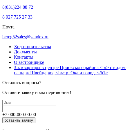
8(831)224 88 72
8 927 725 27 33
Почта
bereg52sales@yandex.ru
Ход строительства
Документы
Контакты
О застройщике
3-к квартиры в центре Приокского района <br> с видом
на парк Швейцария, <br> р. Ока и город. </h1>
Остались вопросы?
Оставьте заявку и мы перезвоним!
+7
000
-
000
-
00
-
00
оставить заявку