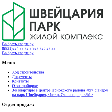
Выбрать квартиру
8(831)224 88 72
8 927 725 27 33
Выбрать квартиру
Меню
Ход строительства
Документы
Контакты
О застройщике
3-к квартиры в центре Приокского района <br> с видом
на парк Швейцария, <br> р. Ока и город. </h1>
Отдел продаж: