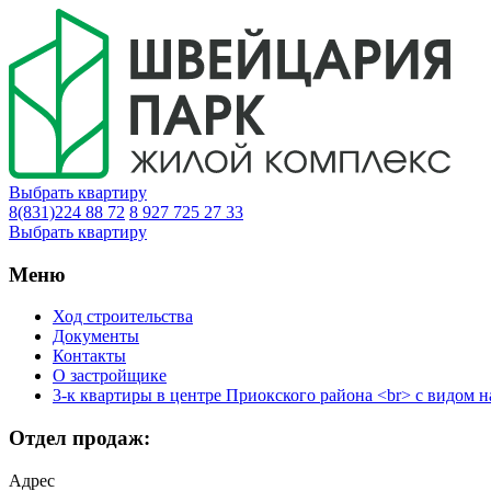
Выбрать квартиру
8(831)224 88 72
8 927 725 27 33
Выбрать квартиру
Меню
Ход строительства
Документы
Контакты
О застройщике
3-к квартиры в центре Приокского района <br> с видом н
Отдел продаж:
Адрес