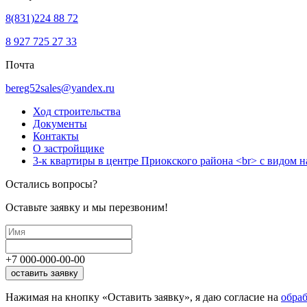
8(831)224 88 72
8 927 725 27 33
Почта
bereg52sales@yandex.ru
Ход строительства
Документы
Контакты
О застройщике
3-к квартиры в центре Приокского района <br> с видом н
Остались вопросы?
Оставьте заявку и мы перезвоним!
+7
000
-
000
-
00
-
00
оставить заявку
Нажимая на кнопку «Оставить заявку», я даю согласие на
обра