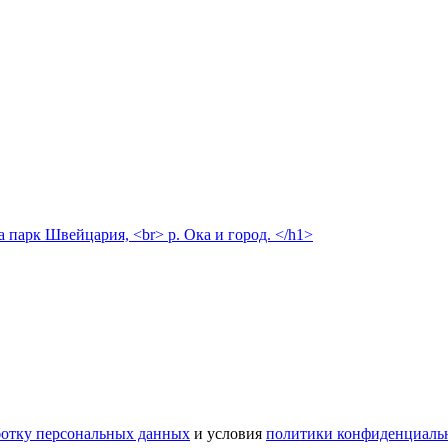
а парк Швейцария, <br> р. Ока и город. </h1>
ботку персональных данных
и условия
политики конфиденциаль