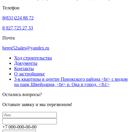
Телефон
8(831)224 88 72
8 927 725 27 33
Почта
bereg52sales@yandex.ru
Ход строительства
Документы
Контакты
О застройщике
3-к квартиры в центре Приокского района <br> с видом
на парк Швейцария, <br> р. Ока и город. </h1>
Остались вопросы?
Оставьте заявку и мы перезвоним!
+7
000
-
000
-
00
-
00