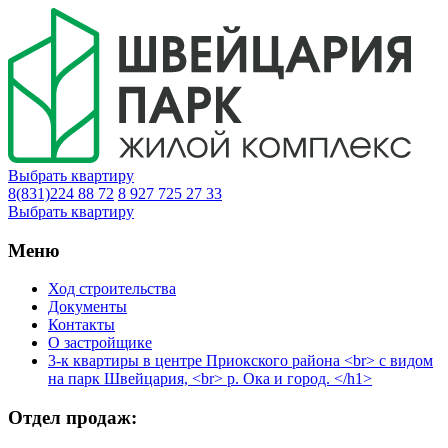
Выбрать квартиру
8(831)224 88 72
8 927 725 27 33
Выбрать квартиру
Меню
Ход строительства
Документы
Контакты
О застройщике
3-к квартиры в центре Приокского района <br> с видом
на парк Швейцария, <br> р. Ока и город. </h1>
Отдел продаж: