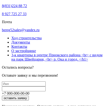
8(831)224 88 72
8 927 725 27 33
Почта
bereg52sales@yandex.ru
Ход строительства
Документы
Контакты
О застройщике
3-к квартиры в центре Приокского района <br> с видом
на парк Швейцария, <br> р. Ока и город. </h1>
Остались вопросы?
Оставьте заявку и мы перезвоним!
+7
000
-
000
-
00
-
00
оставить заявку