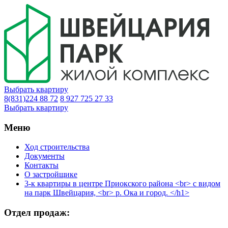
Выбрать квартиру
8(831)224 88 72
8 927 725 27 33
Выбрать квартиру
Меню
Ход строительства
Документы
Контакты
О застройщике
3-к квартиры в центре Приокского района <br> с видом
на парк Швейцария, <br> р. Ока и город. </h1>
Отдел продаж: