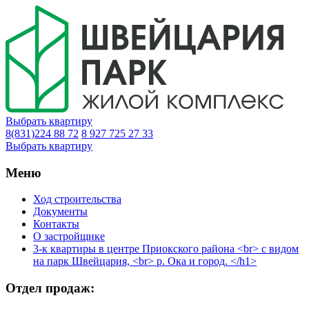
Выбрать квартиру
8(831)224 88 72
8 927 725 27 33
Выбрать квартиру
Меню
Ход строительства
Документы
Контакты
О застройщике
3-к квартиры в центре Приокского района <br> с видом
на парк Швейцария, <br> р. Ока и город. </h1>
Отдел продаж: