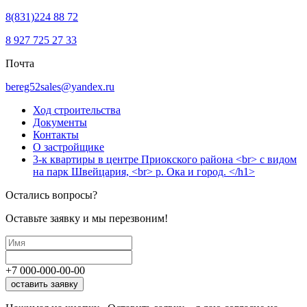
8(831)224 88 72
8 927 725 27 33
Почта
bereg52sales@yandex.ru
Ход строительства
Документы
Контакты
О застройщике
3-к квартиры в центре Приокского района <br> с видом
на парк Швейцария, <br> р. Ока и город. </h1>
Остались вопросы?
Оставьте заявку и мы перезвоним!
+7
000
-
000
-
00
-
00
оставить заявку