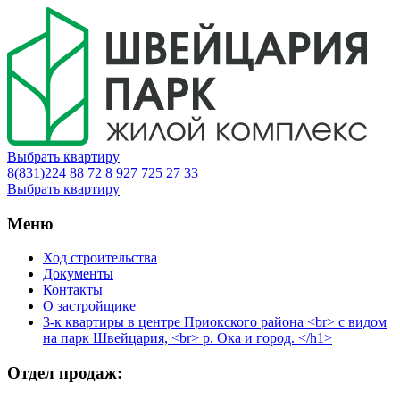
Выбрать квартиру
8(831)224 88 72
8 927 725 27 33
Выбрать квартиру
Меню
Ход строительства
Документы
Контакты
О застройщике
3-к квартиры в центре Приокского района <br> с видом
на парк Швейцария, <br> р. Ока и город. </h1>
Отдел продаж: