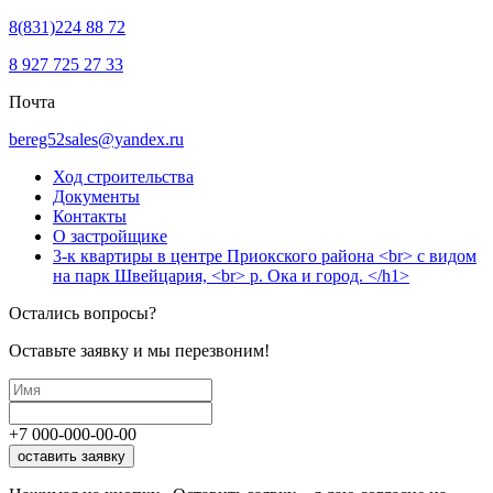
8(831)224 88 72
8 927 725 27 33
Почта
bereg52sales@yandex.ru
Ход строительства
Документы
Контакты
О застройщике
3-к квартиры в центре Приокского района <br> с видом
на парк Швейцария, <br> р. Ока и город. </h1>
Остались вопросы?
Оставьте заявку и мы перезвоним!
+7
000
-
000
-
00
-
00
оставить заявку