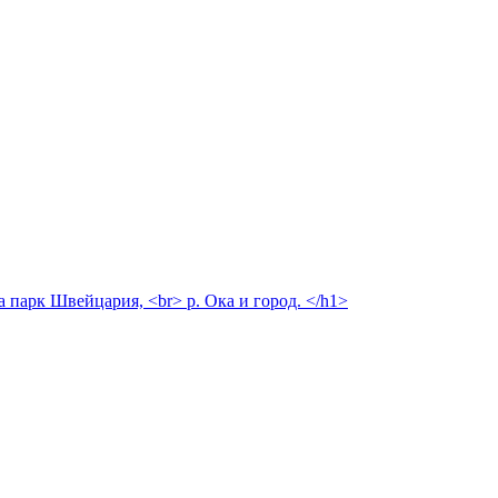
а парк Швейцария, <br> р. Ока и город. </h1>