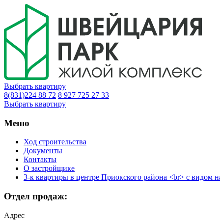
Выбрать квартиру
8(831)224 88 72
8 927 725 27 33
Выбрать квартиру
Меню
Ход строительства
Документы
Контакты
О застройщике
3-к квартиры в центре Приокского района <br> с видом н
Отдел продаж:
Адрес