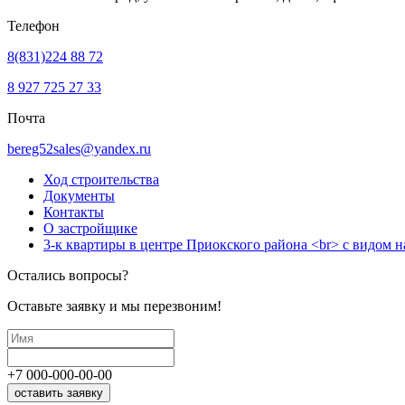
Телефон
8(831)224 88 72
8 927 725 27 33
Почта
bereg52sales@yandex.ru
Ход строительства
Документы
Контакты
О застройщике
3-к квартиры в центре Приокского района <br> с видом н
Остались вопросы?
Оставьте заявку и мы перезвоним!
+7
000
-
000
-
00
-
00
оставить заявку