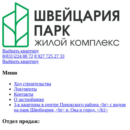
Выбрать квартиру
8(831)224 88 72
8 927 725 27 33
Выбрать квартиру
Меню
Ход строительства
Документы
Контакты
О застройщике
3-к квартиры в центре Приокского района <br> с видом
на парк Швейцария, <br> р. Ока и город. </h1>
Отдел продаж: