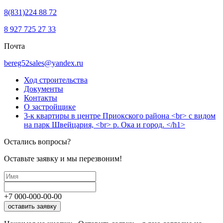
8(831)224 88 72
8 927 725 27 33
Почта
bereg52sales@yandex.ru
Ход строительства
Документы
Контакты
О застройщике
3-к квартиры в центре Приокского района <br> с видом
на парк Швейцария, <br> р. Ока и город. </h1>
Остались вопросы?
Оставьте заявку и мы перезвоним!
+7
000
-
000
-
00
-
00
оставить заявку