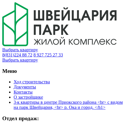
Выбрать квартиру
8(831)224 88 72
8 927 725 27 33
Выбрать квартиру
Меню
Ход строительства
Документы
Контакты
О застройщике
3-к квартиры в центре Приокского района <br> с видом
на парк Швейцария, <br> р. Ока и город. </h1>
Отдел продаж: