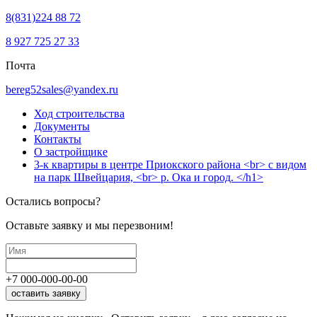
8(831)224 88 72
8 927 725 27 33
Почта
bereg52sales@yandex.ru
Ход строительства
Документы
Контакты
О застройщике
3-к квартиры в центре Приокского района <br> с видом
на парк Швейцария, <br> р. Ока и город. </h1>
Остались вопросы?
Оставьте заявку и мы перезвоним!
+7
000
-
000
-
00
-
00
оставить заявку